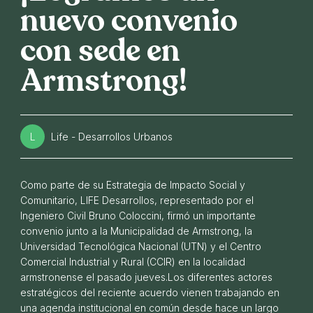
nuevo convenio
con sede en
Armstrong!
L
Life - Desarrollos Urbanos
Como parte de su Estrategia de Impacto Social y
Nuevo hito para LIFE: posesión de Alea
Comunitario, LIFE Desarrollos, representado por el
06 DE MAYO DE 2026
Ingeniero Civil Bruno Coloccini, firmó un importante
convenio junto a la Municipalidad de Armstrong, la
Universidad Tecnológica Nacional (UTN) y el Centro
Comercial Industrial y Rural (CCIR) en la localidad
armstronense el pasado jueves.Los diferentes actores
estratégicos del reciente acuerdo vienen trabajando en
una agenda institucional en común desde hace un largo