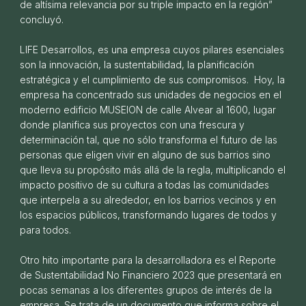
de altísima relevancia por su triple impacto en la región”
Reporte de Sustentabilidad 2024
concluyó.
30 DE DICIEMBRE DE 2025
LIFE Desarrollos, es una empresa cuyos pilares esenciales
son la innovación, la sustentabilidad, la planificación
estratégica y el cumplimiento de sus compromisos. Hoy, la
empresa ha concentrado sus unidades de negocios en el
moderno edificio MUSEION de calle Alvear al 1600, lugar
donde planifica sus proyectos con una frescura y
determinación tal, que no sólo transforma el futuro de las
personas que eligen vivir en alguno de sus barrios sino
que lleva su propósito más allá de la regla, multiplicando el
impacto positivo de su cultura a todas las comunidades
que interpela a su alrededor, en los barrios vecinos y en
los espacios públicos, transformando lugares de todos y
para todos.
Entregamos más de 300 lotes en EcoLagos.
07 DE ABRIL DE 2025
Otro hito importante para la desarrolladora es el Reporte
de Sustentabilidad No Financiero 2023 que presentará en
pocas semanas a los diferentes grupos de interés de la
empresa. Se trata de un documento que informa sobre el