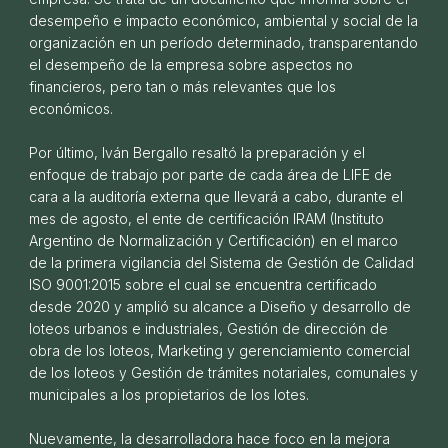
desempeño e impacto económico, ambiental y social de la
organización en un período determinado, transparentando
el desempeño de la empresa sobre aspectos no
financieros, pero tan o más relevantes que los
económicos.
Por último, Iván Bergallo resaltó la preparación y el
enfoque de trabajo por parte de cada área de LIFE de
cara a la auditoría externa que llevará a cabo, durante el
Presentamos nuestro primer Reporte de
mes de agosto, el ente de certificación IRAM (Instituto
Sustentabilidad 2023
Argentino de Normalización y Certificación) en el marco
01 DE NOVIEMBRE DE 2024
de la primera vigilancia del Sistema de Gestión de Calidad
ISO 9001:2015 sobre el cual se encuentra certificado
desde 2020 y amplió su alcance a Diseño y desarrollo de
loteos urbanos e industriales, Gestión de dirección de
obra de los loteos, Marketing y gerenciamiento comercial
de los loteos y Gestión de trámites notariales, comunales y
municipales a los propietarios de los lotes.
Nuevamente, la desarrolladora hace foco en la mejora